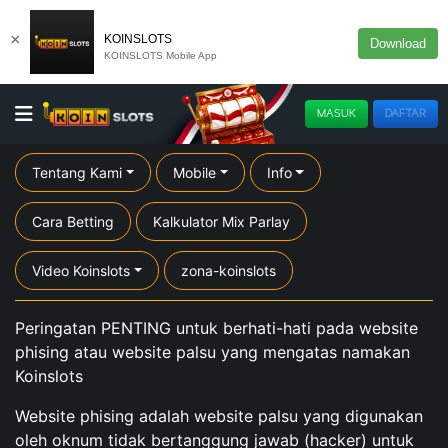
×
KOINSLOTS
Download
KOINSLOTS Mobile App
MASUK
DAFTAR
Tentang Kami
Mobile
Info
Cara Betting
Kalkulator Mix Parlay
Video Koinslots
zona-koinslots
Peringatan PENTING untuk berhati-hati pada website
phising atau website palsu yang mengatas namakan
Koinslots
Website phising adalah website palsu yang digunakan
oleh oknum tidak bertanggung jawab (hacker) untuk