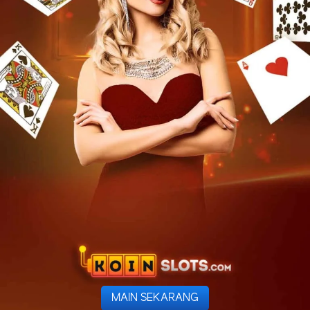
MAIN SEKARANG