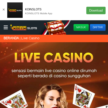
×
KOINSLOTS
Download
KOINSLOTS Mobile App
MASUK
DAFTAR
Live Casino
BERANDA